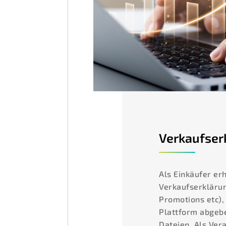
Verkaufser
Als Einkäufer erh
Verkaufserklärun
Promotions etc),
Plattform abgebe
Dateien. Als Vera